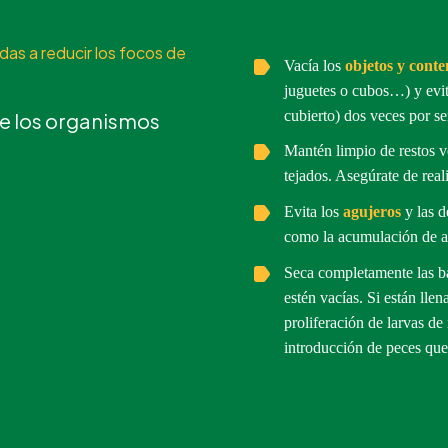
as a reducir los focos de
Vacía los
objetos
y conte
juguetes o cubos…) y evit
cubierto) dos veces por 
e los organismos
Mantén limpio de restos v
tejados. Asegúrate de real
Evita los
agujeros
y las 
como la acumulación de ag
Seca completamente las b
estén vacías. Si están lle
proliferación de larvas de
introducción de peces que