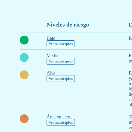
Niveles de riesgo
D
Bajo
R
Ver municipios
Medio
R
te
Ver municipios
Alto
R
y
Ver municipios
t
b
d
c
a
Área en alerta
T
m
Ver municipios
e