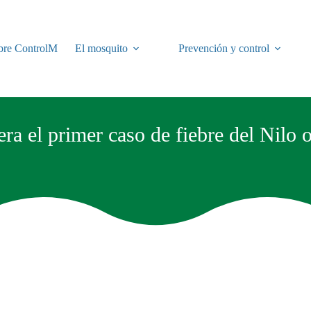
bre ControlM
El mosquito
Prevención y control
a el primer caso de fiebre del Nilo o