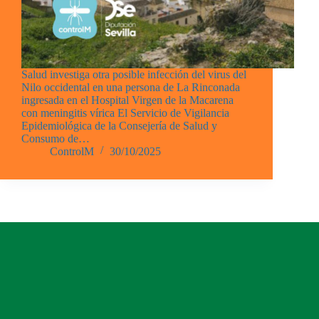
Salud investiga otra posible infección del virus del
Nilo occidental en una persona de La Rinconada
ingresada en el Hospital Virgen de la Macarena
con meningitis vírica El Servicio de Vigilancia
Epidemiológica de la Consejería de Salud y
Consumo de…
ControlM
30/10/2025