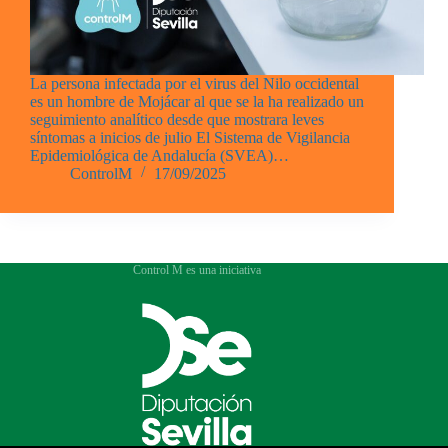
La persona infectada por el virus del Nilo occidental
es un hombre de Mojácar al que se la ha realizado un
seguimiento analítico desde que mostrara leves
síntomas a inicios de julio El Sistema de Vigilancia
Epidemiológica de Andalucía (SVEA)…
ControlM
17/09/2025
Control M es una iniciativa