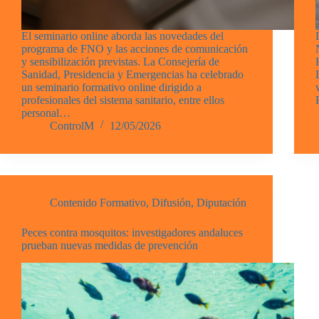
El seminario online aborda las novedades del
programa de FNO y las acciones de comunicación
y sensibilización previstas. La Consejería de
Sanidad, Presidencia y Emergencias ha celebrado
un seminario formativo online dirigido a
profesionales del sistema sanitario, entre ellos
personal…
ControlM
12/05/2026
Contenido Formativo
,
Difusión
,
Diputación
Peces contra mosquitos: investigadores andaluces
prueban nuevas medidas de prevención