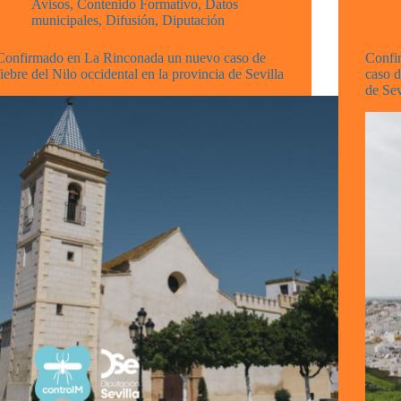
Avisos
,
Contenido Formativo
,
Datos
municipales
,
Difusión
,
Diputación
Confirmado en La Rinconada un nuevo caso de
Confi
fiebre del Nilo occidental en la provincia de Sevilla
caso d
de Sev