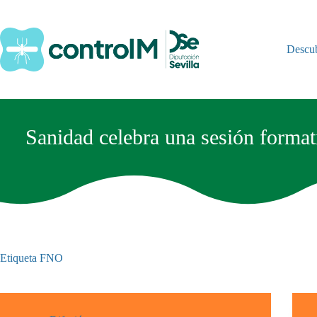
Saltar
al
contenido
Descu
Sanidad celebra una sesión formati
Etiqueta
FNO