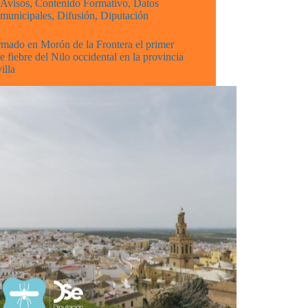
Avisos
,
Contenido Formativo
,
Datos
municipales
,
Difusión
,
Diputación
rmado en Morón de la Frontera el primer
e fiebre del Nilo occidental en la provincia
illa