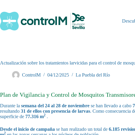
Saltar
al
contenido
Descu
Actualización sobre los tratamientos larvicidas para el control de mosq
ControlM
04/12/2025
La Puebla del Río
Plan de Vigilancia y Control de Mosquitos Transmisores
Durante la
semana del 24 al 28 de noviembre
se han llevado a cabo
7
resultando
31 de ellos con presencia de larvas
. Como consecuencia de
2
superficie de
77.316 m
.
Desde el inicio de campaña
se han realizado un total de
6.185 revisio
2
m
en las zonas cercanas a los núcleos de población.