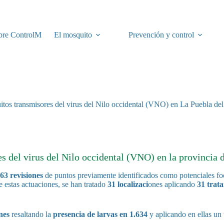
bre ControlM
El mosquito
Prevención y control
uitos transmisores del virus del Nilo occidental (VNO) en La Puebla del
 del virus del Nilo occidental (VNO) en la provincia d
63 revisiones
de puntos previamente identificados como potenciales foc
 estas actuaciones, se han tratado
31 localizaci
ones aplicando
31 trat
nes
resaltando la
presencia de larvas en 1.634
y aplicando en ellas un 