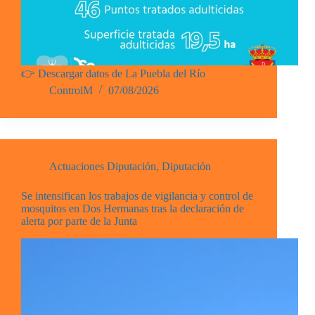
👉 Descargar datos de La Puebla del Río
ControlM
07/08/2026
Actuaciones Diputación
,
Diputación
Se intensifican los trabajos de vigilancia y control de
mosquitos en Dos Hermanas tras la declaración de
alerta por parte de la Junta