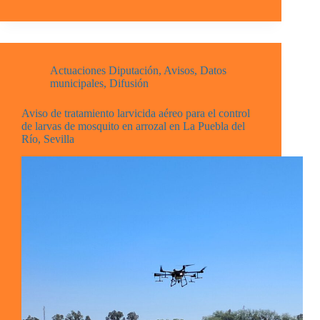
Actuaciones Diputación
,
Avisos
,
Datos
municipales
,
Difusión
Aviso de tratamiento larvicida aéreo para el control
de larvas de mosquito en arrozal en La Puebla del
Río, Sevilla