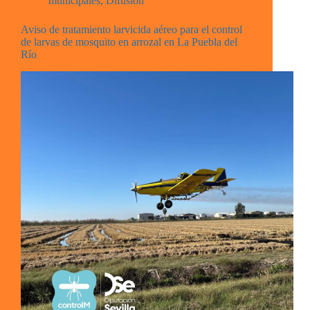
municipales
,
Difusión
Aviso de tratamiento larvicida aéreo para el control
de larvas de mosquito en arrozal en La Puebla del
Río