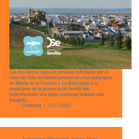
Los dos únicos casos de personas infectadas por el
virus del Nilo occidental pertenecen a los municipios
de Morón de la Frontera y La Rinconada Los
municipios de la provincia de Sevilla han
experimentado una etapa veraniega bastante más
tranquila…
ControlM
12/11/2025
Actuaciones Diputación
,
Avisos
,
Datos