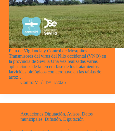
Plan de Vigilancia y Control de Mosquitos
Transmisores del virus del Nilo occidental (VNO) en
la provincia de Sevilla Una vez realizadas varias
aplicaciones de la tercera fase de los tratamientos
larvicidas biológicos con aeronave en las tablas de
arroz…
ControlM
19/11/2025
Actuaciones Diputación
,
Avisos
,
Datos
municipales
,
Difusión
,
Diputación