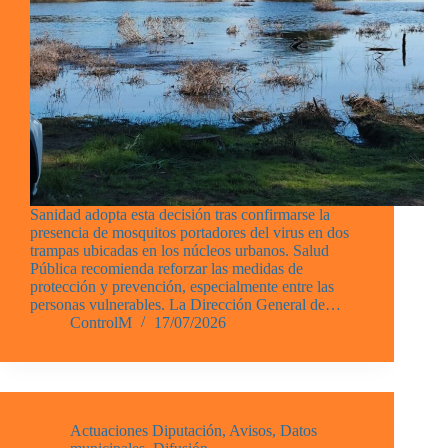
Sanidad adopta esta decisión tras confirmarse la
presencia de mosquitos portadores del virus en dos
trampas ubicadas en los núcleos urbanos. Salud
Pública recomienda reforzar las medidas de
protección y prevención, especialmente entre las
personas vulnerables. La Dirección General de…
ControlM
17/07/2026
Actuaciones Diputación
,
Avisos
,
Datos