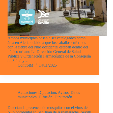
Ambos municipios pasan a ser catalogados como
área en Alerta debido a que los caballos enfermos
con la fiebre del Nilo occidental estaban dentro del
núcleo urbano La Dirección General de Salud
Pública y Ordenación Farmacéutica de la Consejería
de Salud y…
ControlM
14/11/2025
Actuaciones Diputación
,
Avisos
,
Datos
municipales
,
Difusión
,
Diputación
Detectan la presencia de mosquitos con el virus del
Nilo occidental en San Juan de Aznalfarache, Sevilla