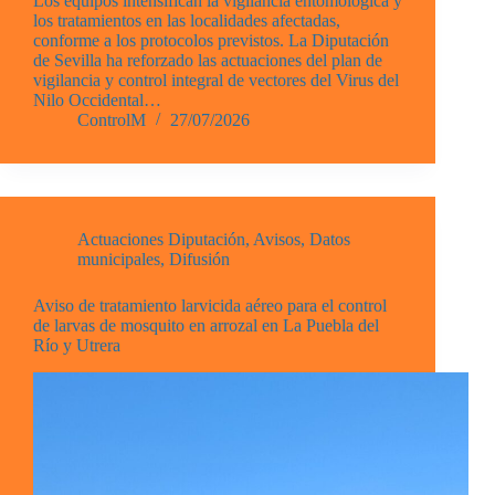
Los equipos intensifican la vigilancia entomológica y
los tratamientos en las localidades afectadas,
conforme a los protocolos previstos. La Diputación
de Sevilla ha reforzado las actuaciones del plan de
vigilancia y control integral de vectores del Virus del
Nilo Occidental…
ControlM
27/07/2026
Actuaciones Diputación
,
Avisos
,
Datos
municipales
,
Difusión
Aviso de tratamiento larvicida aéreo para el control
de larvas de mosquito en arrozal en La Puebla del
Río y Utrera