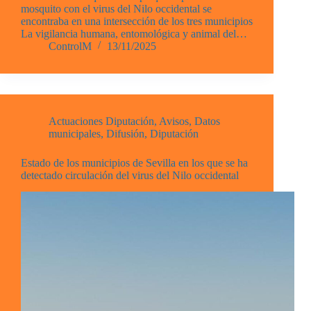
mosquito con el virus del Nilo occidental se
encontraba en una intersección de los tres municipios
La vigilancia humana, entomológica y animal del…
ControlM
13/11/2025
Actuaciones Diputación
,
Avisos
,
Datos
municipales
,
Difusión
,
Diputación
Estado de los municipios de Sevilla en los que se ha
detectado circulación del virus del Nilo occidental