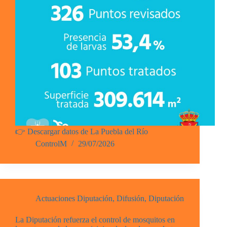
👉 Descargar datos de La Puebla del Río
ControlM
29/07/2026
Actuaciones Diputación
,
Difusión
,
Diputación
La Diputación refuerza el control de mosquitos en