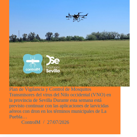
Plan de Vigilancia y Control de Mosquitos
Transmisores del virus del Nilo occidental (VNO) en
la provincia de Sevilla Durante esta semana está
previsto continuar con las aplicaciones de larvicidas
aéreos con dron en los términos municipales de La
Puebla…
ControlM
27/07/2026