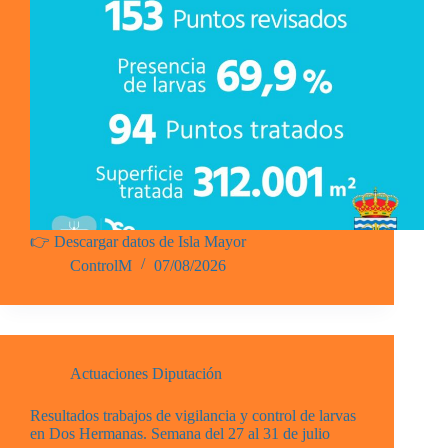
👉 Descargar datos de Isla Mayor
ControlM
07/08/2026
Actuaciones Diputación
Resultados trabajos de vigilancia y control de larvas
en Dos Hermanas. Semana del 27 al 31 de julio