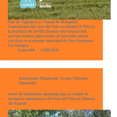
Plan de Vigilancia y Control de Mosquitos
Transmisores del virus del Nilo occidental (VNO) en
la provincia de Sevilla Durante esta semana está
previsto realizar aplicaciones de larvicidas aéreos
con dron en el término municipal de Dos Hermanas.
Los trabajos…
ControlM
10/08/2026
Actuaciones Diputación
,
Avisos
,
Difusión
,
Diputación
Aviso de tratamiento adulticida para el control de
mosquitos transmisores del virus del Nilo en Mairena
del Aljarafe