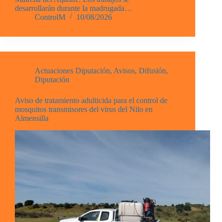
desarrollarán durante la madrugada…
ControlM
10/08/2026
Actuaciones Diputación
,
Avisos
,
Difusión
,
Diputación
Aviso de tratamiento adulticida para el control de
mosquitos transmisores del virus del Nilo en
Almensilla