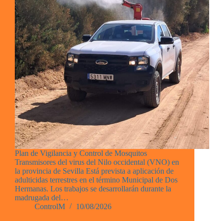
Plan de Vigilancia y Control de Mosquitos
Transmisores del virus del Nilo occidental (VNO) en
la provincia de Sevilla Está prevista a aplicación de
adulticidas terrestres en el término Municipal de Dos
Hermanas. Los trabajos se desarrollarán durante la
madrugada del…
ControlM
10/08/2026