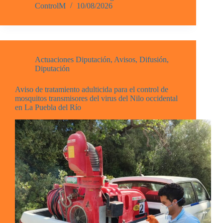
ControlM
10/08/2026
Actuaciones Diputación
,
Avisos
,
Difusión
,
Diputación
Aviso de tratamiento adulticida para el control de
mosquitos transmisores del virus del Nilo occidental
en La Puebla del Río