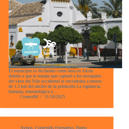
El municipio es declarado como área en Alerta
debido a que la trampa que capturó a los mosquitos
del virus del Nilo occidental se encontraba a menos
de 1,5 km del núcleo de la población La vigilancia
humana, entomológica y…
ControlM
31/10/2025
Avisos
,
Contenido Formativo
,
Datos