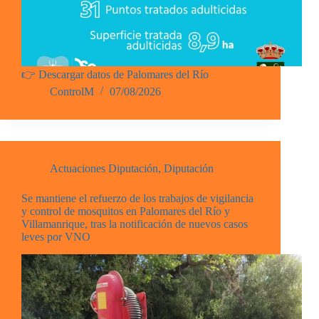
👉 Descargar datos de Palomares del Río
ControlM
07/08/2026
Actuaciones Diputación
,
Diputación
Se mantiene el refuerzo de los trabajos de vigilancia
y control de mosquitos en Palomares del Río y
Villamanrique, tras la notificación de nuevos casos
leves por VNO