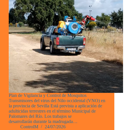
Plan de Vigilancia y Control de Mosquitos
Transmisores del virus del Nilo occidental (VNO) en
la provincia de Sevilla Está prevista a aplicación de
adulticidas terrestres en el término Municipal de
Palomares del Río. Los trabajos se
desarrollarán durante la madrugada…
ControlM
24/07/2026