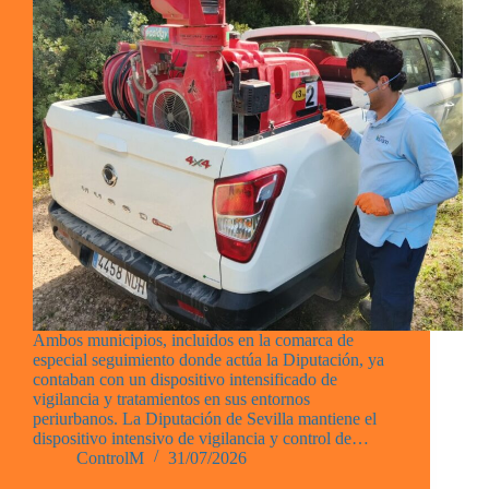
Ambos municipios, incluidos en la comarca de
especial seguimiento donde actúa la Diputación, ya
contaban con un dispositivo intensificado de
vigilancia y tratamientos en sus entornos
periurbanos. La Diputación de Sevilla mantiene el
dispositivo intensivo de vigilancia y control de…
ControlM
31/07/2026