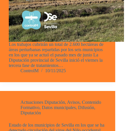
Los trabajos cubrirán un total de 2.600 hectáreas de
áreas periurbanas repartidas por los seis municipios
en los que ya se actuó el pasado mes de junio La
Diputación provincial de Sevilla inició el viernes la
tercera fase de tratamientos…
ControlM
10/11/2025
Actuaciones Diputación
,
Avisos
,
Contenido
Formativo
,
Datos municipales
,
Difusión
,
Diputación
Estado de los municipios de Sevilla en los que se ha
detectado circulación del virus del Nilo occidental