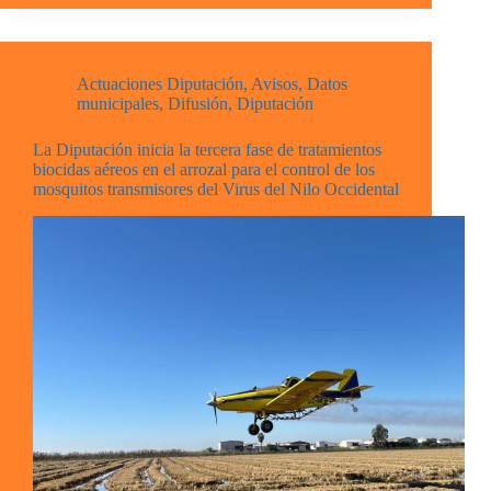
Actuaciones Diputación
,
Avisos
,
Datos
municipales
,
Difusión
,
Diputación
La Diputación inicia la tercera fase de tratamientos
biocidas aéreos en el arrozal para el control de los
mosquitos transmisores del Virus del Nilo Occidental