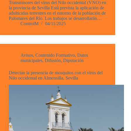
Transmisores del virus del Nilo occidental (VNO) en
la provincia de Sevilla Está prevista la aplicación de
adulticidas terrestres en el entorno de la población de
Palomares del Río. Los trabajos se desarrollarán…
ControlM
04/11/2025
Avisos
,
Contenido Formativo
,
Datos
municipales
,
Difusión
,
Diputación
Detectan la presencia de mosquitos con el virus del
Nilo occidental en Almensilla, Sevilla