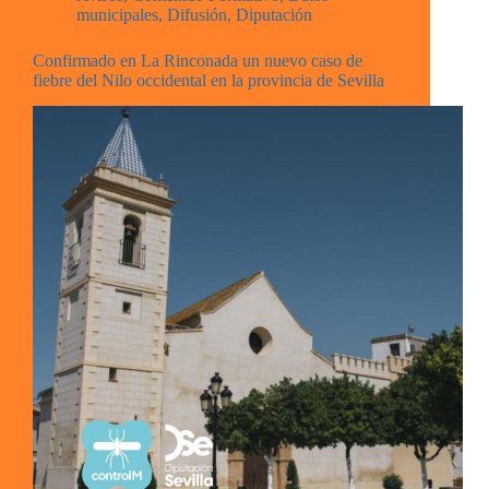
municipales
,
Difusión
,
Diputación
Confirmado en La Rinconada un nuevo caso de
fiebre del Nilo occidental en la provincia de Sevilla