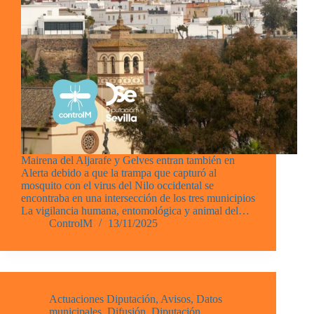
Mairena del Aljarafe y Gelves entran también en
Alerta debido a que la trampa que capturó al
mosquito con el virus del Nilo occidental se
encontraba en una intersección de los tres municipios
La vigilancia humana, entomológica y animal del…
ControlM
13/11/2025
Actuaciones Diputación
,
Avisos
,
Datos
municipales
,
Difusión
,
Diputación