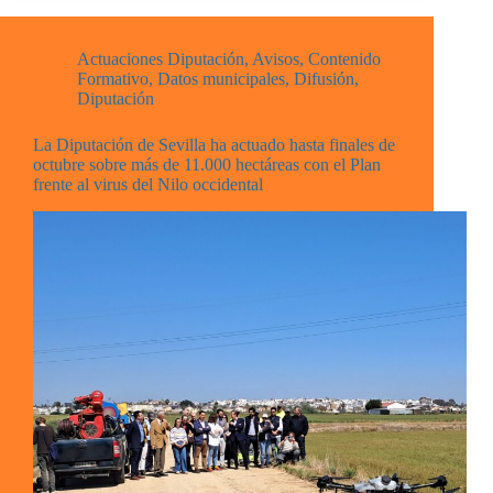
Actuaciones Diputación
,
Avisos
,
Contenido
Formativo
,
Datos municipales
,
Difusión
,
Diputación
La Diputación de Sevilla ha actuado hasta finales de
octubre sobre más de 11.000 hectáreas con el Plan
frente al virus del Nilo occidental