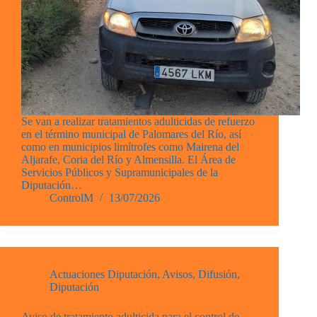
Se van a realizar tratamientos adulticidas de refuerzo
en el término municipal de Palomares del Río, así
como en municipios limítrofes como Mairena del
Aljarafe, Coria del Río y Almensilla. El Área de
Servicios Públicos y Supramunicipales de la
Diputación…
ControlM
13/07/2026
Actuaciones Diputación
,
Avisos
,
Difusión
,
Diputación
Aviso de tratamiento adulticida para el control de