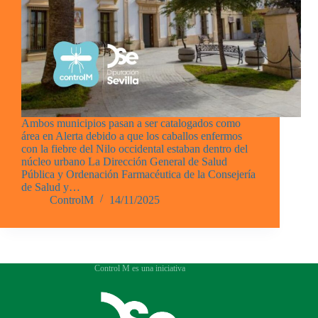
Ambos municipios pasan a ser catalogados como
área en Alerta debido a que los caballos enfermos
con la fiebre del Nilo occidental estaban dentro del
núcleo urbano La Dirección General de Salud
Pública y Ordenación Farmacéutica de la Consejería
de Salud y…
ControlM
14/11/2025
Control M es una iniciativa