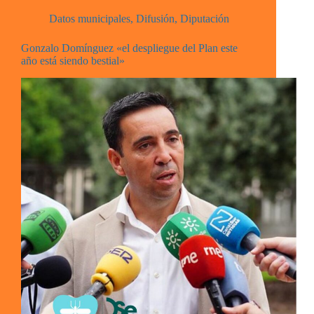
Datos municipales
,
Difusión
,
Diputación
Gonzalo Domínguez «el despliegue del Plan este
año está siendo bestial»