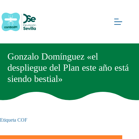
Saltar
al
contenido
Gonzalo Domínguez «el
despliegue del Plan este año está
siendo bestial»
Etiqueta
COF