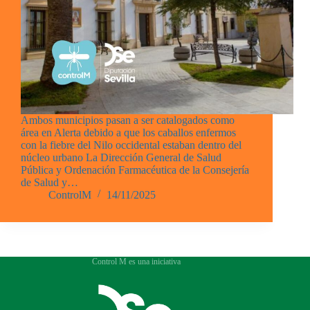
Ambos municipios pasan a ser catalogados como
área en Alerta debido a que los caballos enfermos
con la fiebre del Nilo occidental estaban dentro del
núcleo urbano La Dirección General de Salud
Pública y Ordenación Farmacéutica de la Consejería
de Salud y…
ControlM
14/11/2025
Control M es una iniciativa