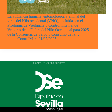
La vigilancia humana, entomológica y animal del
virus del Nilo occidental (VNO), incluidas en el
Programa de Vigilancia y Control Integral de
Vectores de la Fiebre del Nilo Occidental para 2025
de la Consejería de Salud y Consumo de la…
ControlM
21/07/2025
Control M es una iniciativa
Aviso legal