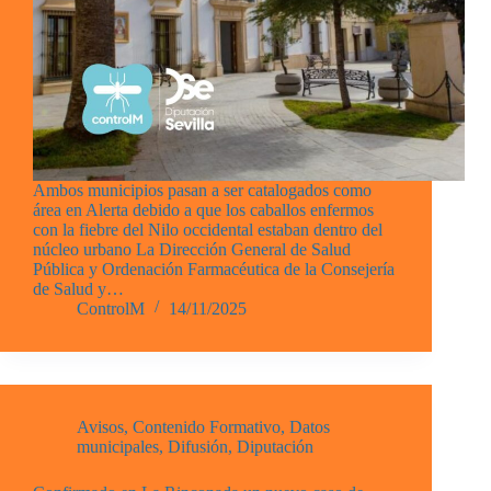
Ambos municipios pasan a ser catalogados como
área en Alerta debido a que los caballos enfermos
con la fiebre del Nilo occidental estaban dentro del
núcleo urbano La Dirección General de Salud
Pública y Ordenación Farmacéutica de la Consejería
de Salud y…
ControlM
14/11/2025
Avisos
,
Contenido Formativo
,
Datos
municipales
,
Difusión
,
Diputación