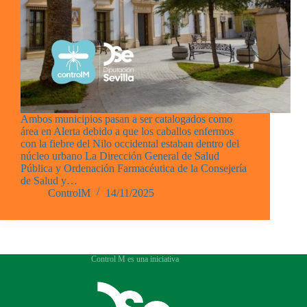
Ambos municipios pasan a ser catalogados como
área en Alerta debido a que los caballos enfermos
con la fiebre del Nilo occidental estaban dentro del
núcleo urbano La Dirección General de Salud
Pública y Ordenación Farmacéutica de la Consejería
de Salud y…
ControlM
14/11/2025
Control M es una iniciativa