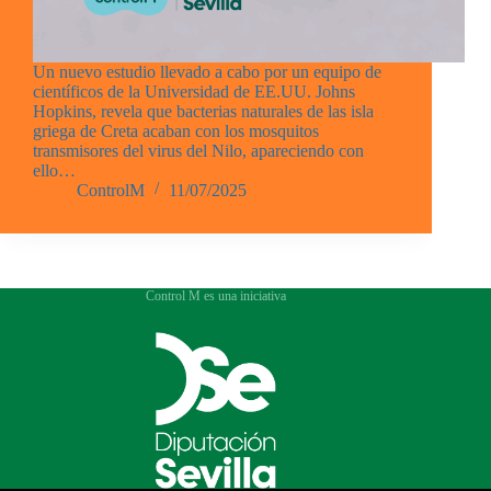
Un nuevo estudio llevado a cabo por un equipo de
científicos de la Universidad de EE.UU. Johns
Hopkins, revela que bacterias naturales de las isla
griega de Creta acaban con los mosquitos
transmisores del virus del Nilo, apareciendo con
ello…
ControlM
11/07/2025
Control M es una iniciativa