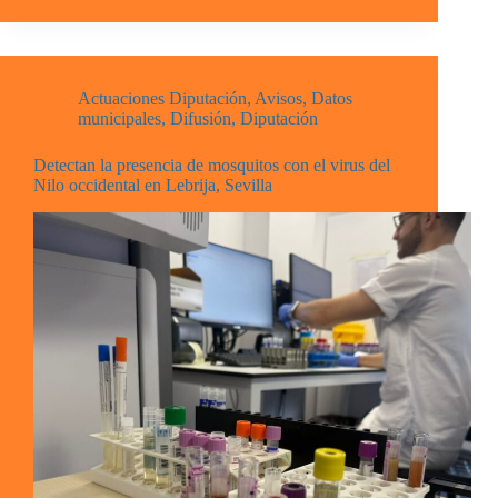
Actuaciones Diputación
,
Avisos
,
Datos
municipales
,
Difusión
,
Diputación
Detectan la presencia de mosquitos con el virus del
Nilo occidental en Lebrija, Sevilla