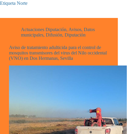
Etiqueta
Norte
Actuaciones Diputación
,
Avisos
,
Datos
municipales
,
Difusión
,
Diputación
Aviso de tratamiento adulticida para el control de
mosquitos transmisores del virus del Nilo occidental
(VNO) en Dos Hermanas, Sevilla