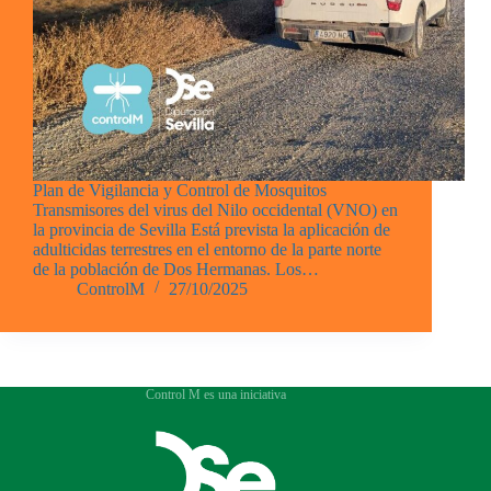
Plan de Vigilancia y Control de Mosquitos
Transmisores del virus del Nilo occidental (VNO) en
la provincia de Sevilla Está prevista la aplicación de
adulticidas terrestres en el entorno de la parte norte
de la población de Dos Hermanas. Los…
ControlM
27/10/2025
Control M es una iniciativa