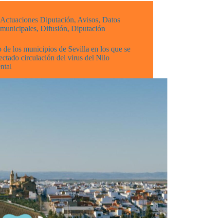
Actuaciones Diputación
,
Avisos
,
Datos
municipales
,
Difusión
,
Diputación
 de los municipios de Sevilla en los que se
ectado circulación del virus del Nilo
ntal