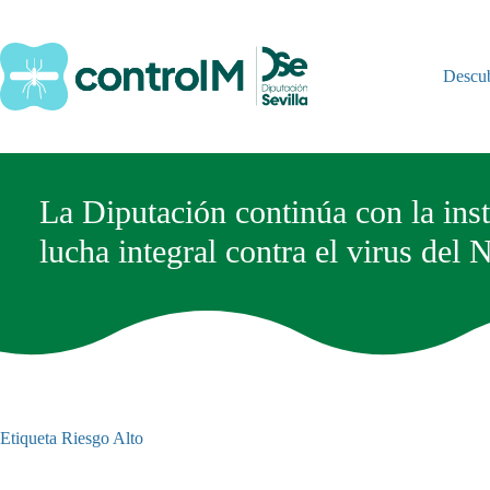
Saltar
al
contenido
Descu
La Diputación continúa con la ins
lucha integral contra el virus del 
Etiqueta
Riesgo Alto