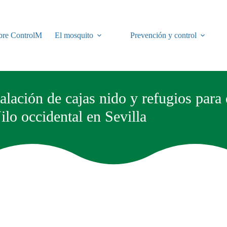
bre ControlM
El mosquito
Prevención y control
talación de cajas nido y refugios par
Nilo occidental en Sevilla