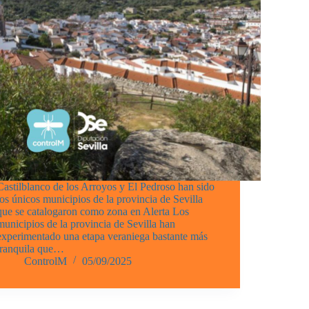
Castilblanco de los Arroyos y El Pedroso han sido
los únicos municipios de la provincia de Sevilla
que se catalogaron como zona en Alerta Los
municipios de la provincia de Sevilla han
experimentado una etapa veraniega bastante más
tranquila que…
ControlM
05/09/2025