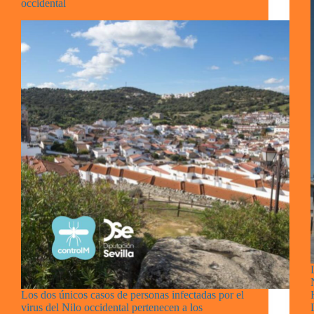
occidental
Los dos únicos casos de personas infectadas por el
virus del Nilo occidental pertenecen a los