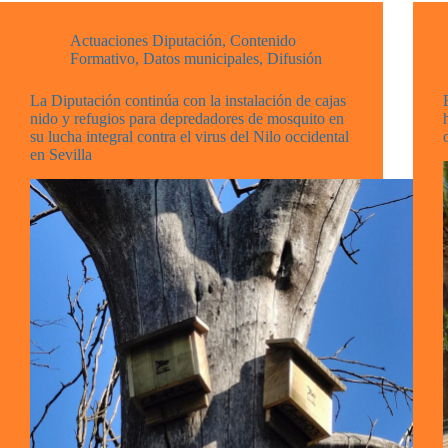
Actuaciones Diputación
,
Contenido
Formativo
,
Datos municipales
,
Difusión
La Diputación continúa con la instalación de cajas
nido y refugios para depredadores de mosquito en
su lucha integral contra el virus del Nilo occidental
en Sevilla