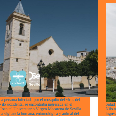
La persona infectada por el mosquito del virus del
Nilo occidental se encontraba ingresada en el
Salud 
Hospital Universitario Virgen Macarena de Sevilla
Nilo 
La vigilancia humana, entomológica y animal del
ingres