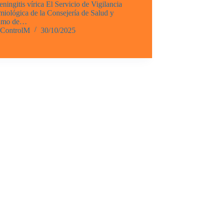
ningitis vírica El Servicio de Vigilancia
iológica de la Consejería de Salud y
umo de…
ControlM
30/10/2025