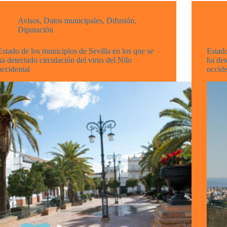
Avisos
,
Datos municipales
,
Difusión
,
Diputación
Estado de los municipios de Sevilla en los que se
Estado
ha detectado circulación del virus del Nilo
ha det
occidental
occide