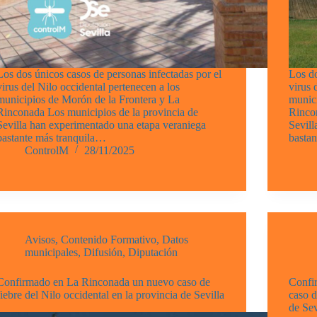
Los dos únicos casos de personas infectadas por el
Los do
virus del Nilo occidental pertenecen a los
virus 
municipios de Morón de la Frontera y La
munic
Rinconada Los municipios de la provincia de
Rinco
Sevilla han experimentado una etapa veraniega
Sevill
bastante más tranquila…
basta
ControlM
28/11/2025
Avisos
,
Contenido Formativo
,
Datos
municipales
,
Difusión
,
Diputación
Confirmado en La Rinconada un nuevo caso de
Confi
fiebre del Nilo occidental en la provincia de Sevilla
caso d
de Sev