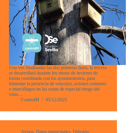
Una vez finalizadas las dos primeras fases, la tercera
se desarrollará durante los meses de invierno de
forma coordinada con los ayuntamientos, para
fomentar la presencia de vencejos, aviones comunes
o murciélagos en las zonas de especial riesgo del
virus…
ControlM
05/12/2025
Avisos
,
Datos municipales
,
Difusión
,