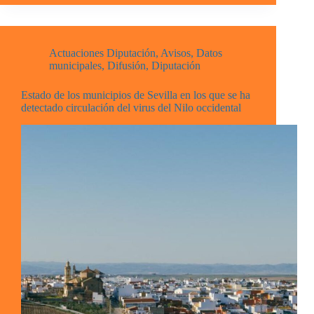
Actuaciones Diputación
,
Avisos
,
Datos
municipales
,
Difusión
,
Diputación
Estado de los municipios de Sevilla en los que se ha
detectado circulación del virus del Nilo occidental