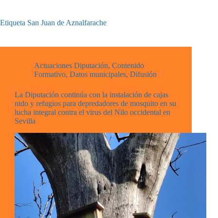
Etiqueta
San Juan de Aznalfarache
Actuaciones Diputación
,
Contenido
Formativo
,
Datos municipales
,
Difusión
La Diputación continúa con la instalación de cajas
nido y refugios para depredadores de mosquito en su
lucha integral contra el virus del Nilo occidental en
Sevilla