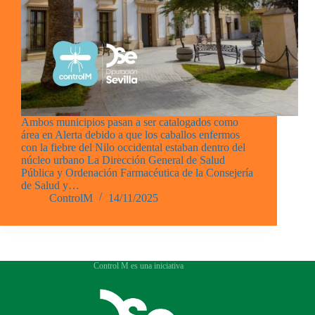
Ambos municipios pasan a ser catalogados como
área en Alerta debido a que los caballos enfermos
con la fiebre del Nilo occidental estaban dentro del
núcleo urbano La Dirección General de Salud
Pública y Ordenación Farmacéutica de la Consejería
de Salud y…
ControlM
14/11/2025
Control M es una iniciativa