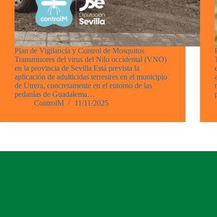
Plan de Vigilancia y Control de Mosquitos
Transmisores del virus del Nilo occidental (VNO)
en la provincia de Sevilla Está prevista la
aplicación de adulticidas terrestres en el municipio
de Utrera, concretamente en el entorno de las
pedanías de Guadalema…
ControlM
11/11/2025