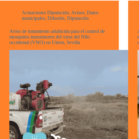
Actuaciones Diputación
,
Avisos
,
Datos
municipales
,
Difusión
,
Diputación
Aviso de tratamiento adulticida para el control de
mosquitos transmisores del virus del Nilo
occidental (VNO) en Utrera, Sevilla