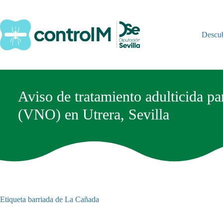
Saltar
al
contenido
Descu
Aviso de tratamiento adulticida pa
(VNO) en Utrera, Sevilla
Etiqueta
barriada de La Cañada