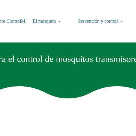
bre ControlM
El mosquito
Prevención y control
ra el control de mosquitos transmisore