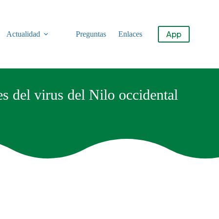
App
Actualidad
Preguntas
Enlaces
s del virus del Nilo occidental