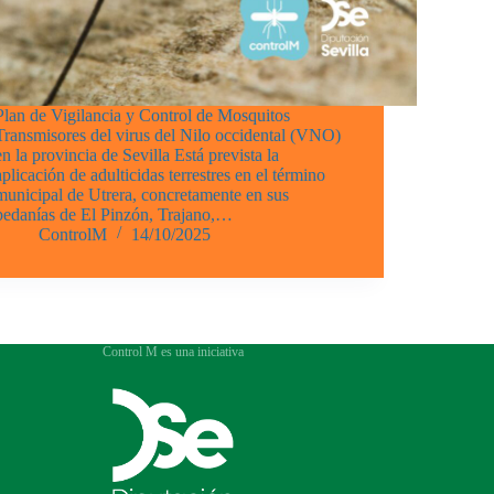
Plan de Vigilancia y Control de Mosquitos
Transmisores del virus del Nilo occidental (VNO)
en la provincia de Sevilla Está prevista la
aplicación de adulticidas terrestres en el término
municipal de Utrera, concretamente en sus
pedanías de El Pinzón, Trajano,…
ControlM
14/10/2025
Control M es una iniciativa