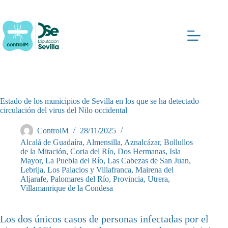
Saltar
al
contenido
Estado de los municipios de Sevilla en los que se ha detectado
circulación del virus del Nilo occidental
ControlM
28/11/2025
Alcalá de Guadaíra
,
Almensilla
,
Aznalcázar
,
Bollullos
de la Mitación
,
Coria del Río
,
Dos Hermanas
,
Isla
Mayor
,
La Puebla del Río
,
Las Cabezas de San Juan
,
Lebrija
,
Los Palacios y Villafranca
,
Mairena del
Aljarafe
,
Palomares del Río
,
Provincia
,
Utrera
,
Villamanrique de la Condesa
Los dos únicos casos de personas infectadas por el