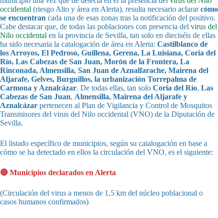
municipio una vez que de detecta en él la presencia del
virus del Nilo
occidental
(riesgo Alto y área en Alerta), resulta necesario aclarar
cómo
se encuentran
cada una de esas zonas tras la notificación del positivo.
Cabe destacar que, de todas las poblaciones con presencia del
virus del
Nilo occidental
en la provincia de Sevilla, tan solo en dieciséis de ellas
ha sido necesaria la catalogación de área en Alerta:
Castilblanco de
los Arroyos, El Pedroso, Guillena, Gerena, La Luisiana, Coria del
Río, Las Cabezas de San Juan, Morón de la Frontera, La
Rinconada, Almensilla, San Juan de Aznalfarache, Mairena del
Aljarafe, Gelves, Burguillos, la urbanización Torrepalma de
Carmona y Aznalcázar
. De todas ellas, tan solo
Coria del Río
,
Las
Cabezas de San Juan
,
Almensilla, Mairena del Aljarafe y
Aznalcázar
pertenecen al Plan de Vigilancia y Control de Mosquitos
Transmisores del virus del Nilo occidental (VNO) de la Diputación de
Sevilla.
El listado específico de municipios, según su catalogación en base a
cómo se ha detectado en ellos la circulación del VNO, es el siguiente:
🔴 Municipios declarados en Alerta
(Circulación del virus a menos de 1,5 km del núcleo poblacional o
casos humanos confirmados)