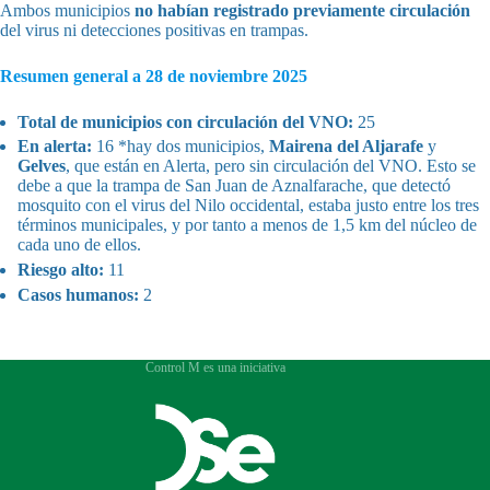
Ambos municipios
no habían registrado previamente circulación
del virus ni detecciones positivas en trampas.
Resumen general a 28 de noviembre 2025
Total de municipios con circulación del VNO:
25
En alerta:
16 *hay dos municipios,
Mairena del Aljarafe
y
Gelves
, que están en Alerta, pero sin circulación del VNO. Esto se
debe a que la trampa de San Juan de Aznalfarache, que detectó
mosquito con el virus del Nilo occidental, estaba justo entre los tres
términos municipales, y por tanto a menos de 1,5 km del núcleo de
cada uno de ellos.
Riesgo alto:
11
Casos humanos:
2
Control M es una iniciativa