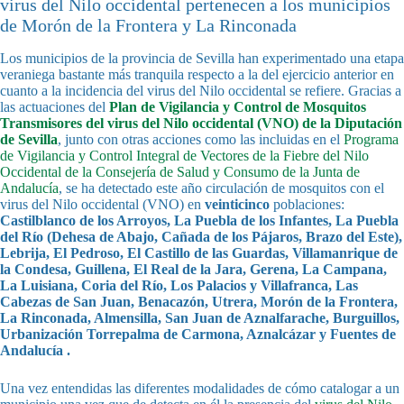
virus del Nilo occidental pertenecen a los municipios
de Morón de la Frontera y La Rinconada
Los municipios de la provincia de Sevilla han experimentado una etapa
veraniega bastante más tranquila respecto a la del ejercicio anterior en
cuanto a la incidencia del virus del Nilo occidental se refiere. Gracias a
las actuaciones del
Plan de Vigilancia y Control de Mosquitos
Transmisores del virus del Nilo occidental (VNO) de la Diputación
de Sevilla
, junto con otras acciones como las incluidas en el
Programa
de Vigilancia y Control Integral de Vectores de la Fiebre del Nilo
Occidental de la Consejería de Salud y Consumo de la Junta de
Andalucía
, se ha detectado este año circulación de mosquitos con el
virus del Nilo occidental (VNO) en
veinticinco
poblaciones:
Castilblanco de los Arroyos, La Puebla de los Infantes, La Puebla
del Río (Dehesa de Abajo, Cañada de los Pájaros, Brazo del Este),
Lebrija, El Pedroso, El Castillo de las Guardas, Villamanrique de
la Condesa, Guillena, El Real de la Jara, Gerena, La Campana,
La Luisiana, Coria del Río, Los Palacios y Villafranca, Las
Cabezas de San Juan, Benacazón, Utrera, Morón de la Frontera,
La Rinconada, Almensilla, San Juan de Aznalfarache, Burguillos,
Urbanización Torrepalma de Carmona, Aznalcázar y Fuentes de
Andalucía .
Una vez entendidas las diferentes modalidades de cómo catalogar a un