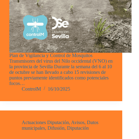
Plan de Vigilancia y Control de Mosquitos
Transmisores del virus del Nilo occidental (VNO) en
la provincia de Sevilla Durante la semana del 6 al 10
de octubre se han llevado a cabo 15 revisiones de
puntos previamente identificados como potenciales
focos…
ControlM
16/10/2025
Actuaciones Diputación
,
Avisos
,
Datos
municipales
,
Difusión
,
Diputación