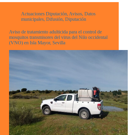
Actuaciones Diputación
,
Avisos
,
Datos
municipales
,
Difusión
,
Diputación
Aviso de tratamiento adulticida para el control de
mosquitos transmisores del virus del Nilo occidental
(VNO) en Isla Mayor, Sevilla