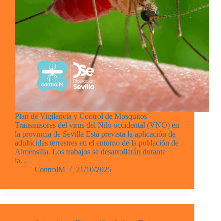
Plan de Vigilancia y Control de Mosquitos
Transmisores del virus del Nilo occidental (VNO) en
la provincia de Sevilla Está prevista la aplicación de
adulticidas terrestres en el entorno de la población de
Almensilla. Los trabajos se desarrollarán durante
la…
ControlM
21/10/2025