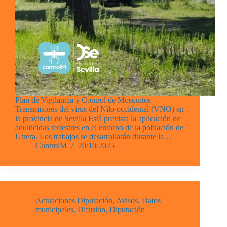
Plan de Vigilancia y Control de Mosquitos
Transmisores del virus del Nilo occidental (VNO) en
la provincia de Sevilla Está prevista la aplicación de
adulticidas terrestres en el entorno de la población de
Utrera. Los trabajos se desarrollarán durante la…
ControlM
20/10/2025
Actuaciones Diputación
,
Avisos
,
Datos
municipales
,
Difusión
,
Diputación