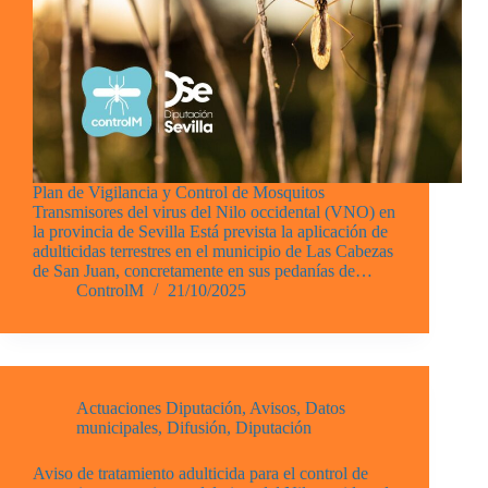
Plan de Vigilancia y Control de Mosquitos
Transmisores del virus del Nilo occidental (VNO) en
la provincia de Sevilla Está prevista la aplicación de
adulticidas terrestres en el municipio de Las Cabezas
de San Juan, concretamente en sus pedanías de…
ControlM
21/10/2025
Actuaciones Diputación
,
Avisos
,
Datos
municipales
,
Difusión
,
Diputación
Aviso de tratamiento adulticida para el control de