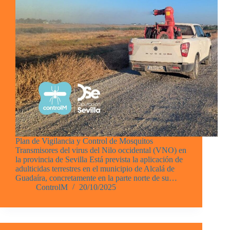
Plan de Vigilancia y Control de Mosquitos
Transmisores del virus del Nilo occidental (VNO) en
la provincia de Sevilla Está prevista la aplicación de
adulticidas terrestres en el municipio de Alcalá de
Guadaíra, concretamente en la parte norte de su…
ControlM
20/10/2025