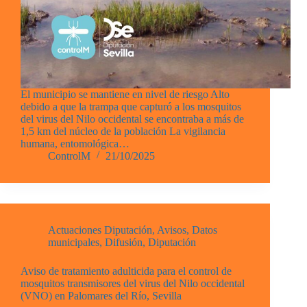
El municipio se mantiene en nivel de riesgo Alto
debido a que la trampa que capturó a los mosquitos
del virus del Nilo occidental se encontraba a más de
1,5 km del núcleo de la población La vigilancia
humana, entomológica…
ControlM
21/10/2025
Actuaciones Diputación
,
Avisos
,
Datos
municipales
,
Difusión
,
Diputación
Aviso de tratamiento adulticida para el control de
mosquitos transmisores del virus del Nilo occidental
(VNO) en Palomares del Río, Sevilla