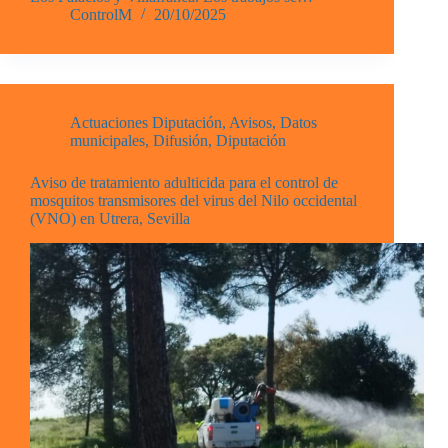
ControlM
20/10/2025
Actuaciones Diputación
,
Avisos
,
Datos
municipales
,
Difusión
,
Diputación
Aviso de tratamiento adulticida para el control de
mosquitos transmisores del virus del Nilo occidental
(VNO) en Utrera, Sevilla