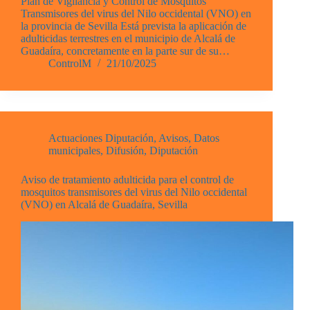
Plan de Vigilancia y Control de Mosquitos
Transmisores del virus del Nilo occidental (VNO) en
la provincia de Sevilla Está prevista la aplicación de
adulticidas terrestres en el municipio de Alcalá de
Guadaíra, concretamente en la parte sur de su…
ControlM
21/10/2025
Actuaciones Diputación
,
Avisos
,
Datos
municipales
,
Difusión
,
Diputación
Aviso de tratamiento adulticida para el control de
mosquitos transmisores del virus del Nilo occidental
(VNO) en Alcalá de Guadaíra, Sevilla