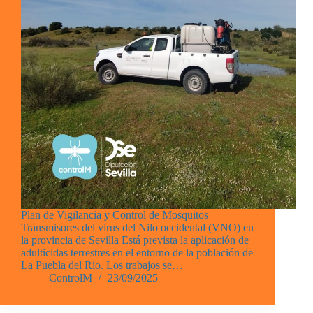
Plan de Vigilancia y Control de Mosquitos
Transmisores del virus del Nilo occidental (VNO) en
la provincia de Sevilla Está prevista la aplicación de
adulticidas terrestres en el entorno de la población de
La Puebla del Río. Los trabajos se…
ControlM
23/09/2025