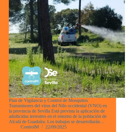
Plan de Vigilancia y Control de Mosquitos
Transmisores del virus del Nilo occidental (VNO) en
la provincia de Sevilla Está prevista la aplicación de
adulticidas terrestres en el entorno de la población de
Alcalá de Guadaíra. Los trabajos se desarrollarán…
ControlM
22/09/2025