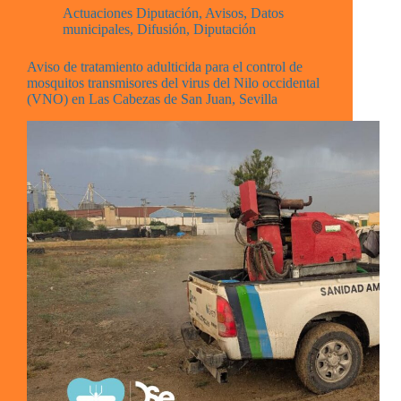
Actuaciones Diputación
,
Avisos
,
Datos
municipales
,
Difusión
,
Diputación
Aviso de tratamiento adulticida para el control de
mosquitos transmisores del virus del Nilo occidental
(VNO) en Las Cabezas de San Juan, Sevilla