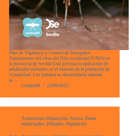
Plan de Vigilancia y Control de Mosquitos
Transmisores del virus del Nilo occidental (VNO) en
la provincia de Sevilla Está prevista la aplicación de
adulticidas terrestres en el entorno de la población de
Aznalcázar. Los trabajos se desarrollarán durante
la…
ControlM
23/09/2025
Actuaciones Diputación
,
Avisos
,
Datos
municipales
,
Difusión
,
Diputación