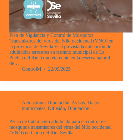
Plan de Vigilancia y Control de Mosquitos
Transmisores del virus del Nilo occidental (VNO) en
la provincia de Sevilla Está prevista la aplicación de
adulticidas terrestres en término municipal de La
Puebla del Río, concretamente en la reserva natural
de…
ControlM
22/09/2025
Actuaciones Diputación
,
Avisos
,
Datos
municipales
,
Difusión
,
Diputación
Aviso de tratamiento adulticida para el control de
mosquitos transmisores del virus del Nilo occidental
(VNO) en Coria del Río, Sevilla