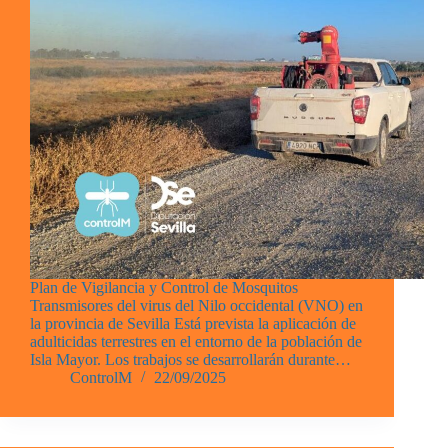
Plan de Vigilancia y Control de Mosquitos
Transmisores del virus del Nilo occidental (VNO) en
la provincia de Sevilla Está prevista la aplicación de
adulticidas terrestres en el entorno de la población de
Isla Mayor. Los trabajos se desarrollarán durante…
ControlM
22/09/2025