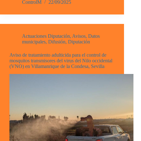
ControlM
22/09/2025
Actuaciones Diputación
,
Avisos
,
Datos
municipales
,
Difusión
,
Diputación
Aviso de tratamiento adulticida para el control de
mosquitos transmisores del virus del Nilo occidental
(VNO) en Villamanrique de la Condesa, Sevilla