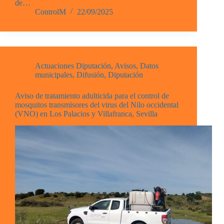
de…
ControlM
22/09/2025
Actuaciones Diputación
,
Avisos
,
Datos
municipales
,
Difusión
,
Diputación
Aviso de tratamiento adulticida para el control de
mosquitos transmisores del virus del Nilo occidental
(VNO) en Los Palacios y Villafranca, Sevilla