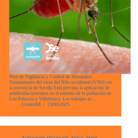
Plan de Vigilancia y Control de Mosquitos
Transmisores del virus del Nilo occidental (VNO) en
la provincia de Sevilla Está prevista la aplicación de
adulticidas terrestres en el entorno de la población de
Los Palacios y Villafranca. Los trabajos se…
ControlM
23/09/2025
Actuaciones Diputación
,
Avisos
,
Datos