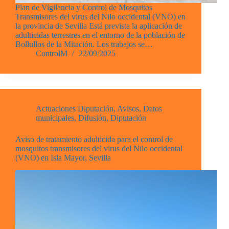
Plan de Vigilancia y Control de Mosquitos
Transmisores del virus del Nilo occidental (VNO) en
la provincia de Sevilla Está prevista la aplicación de
adulticidas terrestres en el entorno de la población de
Bollullos de la Mitación. Los trabajos se…
ControlM
22/09/2025
Actuaciones Diputación
,
Avisos
,
Datos
municipales
,
Difusión
,
Diputación
Aviso de tratamiento adulticida para el control de
mosquitos transmisores del virus del Nilo occidental
(VNO) en Isla Mayor, Sevilla