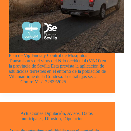
Plan de Vigilancia y Control de Mosquitos
Transmisores del virus del Nilo occidental (VNO) en
la provincia de Sevilla Está prevista la aplicación de
adulticidas terrestres en el entorno de la población de
Villamanrique de la Condesa. Los trabajos se…
ControlM
22/09/2025
Actuaciones Diputación
,
Avisos
,
Datos
municipales
,
Difusión
,
Diputación
Aviso de tratamiento adulticida para el control de