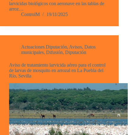
larvicidas biológicos con aeronave en las tablas de
arroz…
ControlM
19/11/2025
Actuaciones Diputación
,
Avisos
,
Datos
municipales
,
Difusión
,
Diputación
Aviso de tratamiento larvicida aéreo para el control
de larvas de mosquito en arrozal en La Puebla del
Río, Sevilla