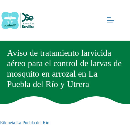
Saltar
al
contenido
Aviso de tratamiento larvicida
aéreo para el control de larvas de
mosquito en arrozal en La
Puebla del Río y Utrera
Etiqueta
La Puebla del Río