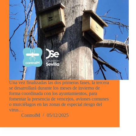
Una vez finalizadas las dos primeras fases, la tercera
se desarrollará durante los meses de invierno de
forma coordinada con los ayuntamientos, para
fomentar la presencia de vencejos, aviones comunes
o murciélagos en las zonas de especial riesgo del
virus…
ControlM
05/12/2025