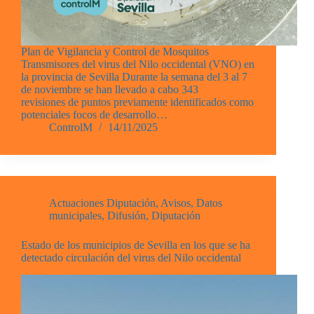
Plan de Vigilancia y Control de Mosquitos
Transmisores del virus del Nilo occidental (VNO) en
la provincia de Sevilla Durante la semana del 3 al 7
de noviembre se han llevado a cabo 343
revisiones de puntos previamente identificados como
potenciales focos de desarrollo…
ControlM
14/11/2025
Actuaciones Diputación
,
Avisos
,
Datos
municipales
,
Difusión
,
Diputación
Estado de los municipios de Sevilla en los que se ha
detectado circulación del virus del Nilo occidental