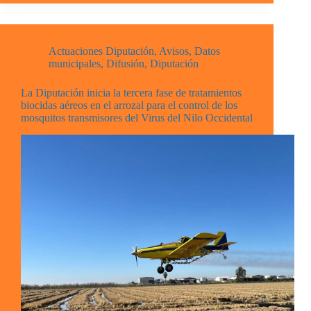
Actuaciones Diputación
,
Avisos
,
Datos
municipales
,
Difusión
,
Diputación
La Diputación inicia la tercera fase de tratamientos
biocidas aéreos en el arrozal para el control de los
mosquitos transmisores del Virus del Nilo Occidental