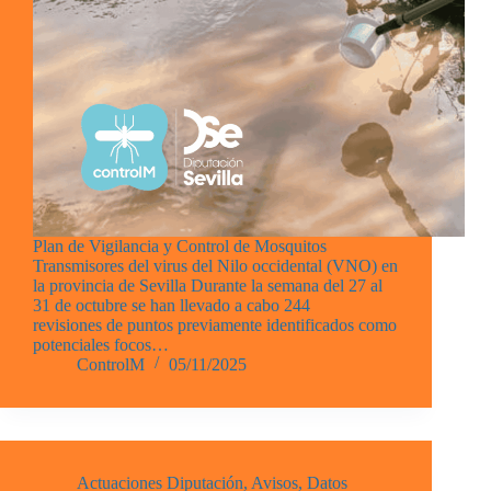
Plan de Vigilancia y Control de Mosquitos
Transmisores del virus del Nilo occidental (VNO) en
la provincia de Sevilla Durante la semana del 27 al
31 de octubre se han llevado a cabo 244
revisiones de puntos previamente identificados como
potenciales focos…
ControlM
05/11/2025
Actuaciones Diputación
,
Avisos
,
Datos