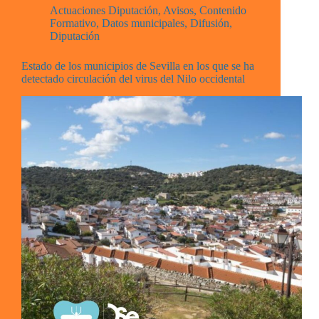
Actuaciones Diputación
,
Avisos
,
Contenido
Formativo
,
Datos municipales
,
Difusión
,
Diputación
Estado de los municipios de Sevilla en los que se ha
detectado circulación del virus del Nilo occidental