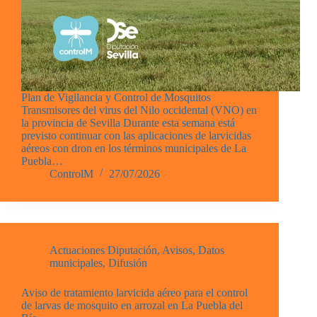
Plan de Vigilancia y Control de Mosquitos
Transmisores del virus del Nilo occidental (VNO) en
la provincia de Sevilla Durante esta semana está
previsto continuar con las aplicaciones de larvicidas
aéreos con dron en los términos municipales de La
Puebla…
ControlM
27/07/2026
Actuaciones Diputación
,
Avisos
,
Datos
municipales
,
Difusión
Aviso de tratamiento larvicida aéreo para el control
de larvas de mosquito en arrozal en La Puebla del