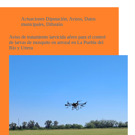
Actuaciones Diputación
,
Avisos
,
Datos
municipales
,
Difusión
Aviso de tratamiento larvicida aéreo para el control
de larvas de mosquito en arrozal en La Puebla del
Río y Utrera