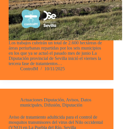
Los trabajos cubrirán un total de 2.600 hectáreas de
áreas periurbanas repartidas por los seis municipios
en los que ya se actuó el pasado mes de junio La
Diputación provincial de Sevilla inició el viernes la
tercera fase de tratamientos…
ControlM
10/11/2025
Actuaciones Diputación
,
Avisos
,
Datos
municipales
,
Difusión
,
Diputación
Aviso de tratamiento adulticida para el control de
mosquitos transmisores del virus del Nilo occidental
(VNO) en La Puebla del Río, Sevilla