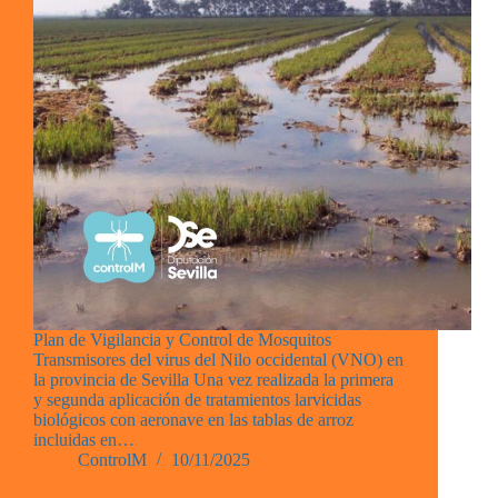
Plan de Vigilancia y Control de Mosquitos
Transmisores del virus del Nilo occidental (VNO) en
la provincia de Sevilla Una vez realizada la primera
y segunda aplicación de tratamientos larvicidas
biológicos con aeronave en las tablas de arroz
incluidas en…
ControlM
10/11/2025