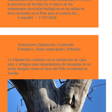
la provincia de Sevilla En el marco de los
tratamientos larvicidas biológicos en las tablas de
arroz incluidas en el Plan para el control del…
ControlM
17/07/2026
Actuaciones Diputación
,
Contenido
Formativo
,
Datos municipales
,
Difusión
La Diputación continúa con la instalación de cajas
nido y refugios para depredadores de mosquito en su
lucha integral contra el virus del Nilo occidental en
Sevilla