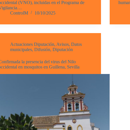
occidental (VNO), incluidas en el Programa de
human
Vigilancia…
ControlM
10/10/2025
Actuaciones Diputación
,
Avisos
,
Datos
municipales
,
Difusión
,
Diputación
Confirmada la presencia del virus del Nilo
occidental en mosquitos en Guillena, Sevilla