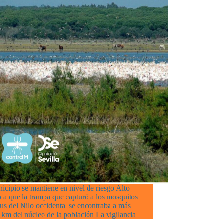
icipio se mantiene en nivel de riesgo Alto
 a que la trampa que capturó a los mosquitos
rus del Nilo occidental se encontraba a más
 km del núcleo de la población La vigilancia