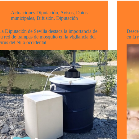
Actuaciones Diputación
,
Avisos
,
Datos
municipales
,
Difusión
,
Diputación
La Diputación de Sevilla destaca la importancia de
Descen
su red de trampas de mosquito en la vigilancia del
en la 
virus del Nilo occidental