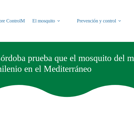
bre ControlM
El mosquito
Prevención y control
Córdoba prueba que el mosquito del m
ilenio en el Mediterráneo