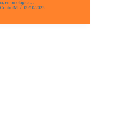
a, entomológica…
ControlM
09/10/2025