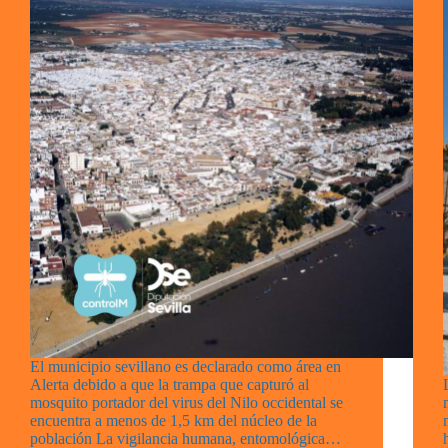
El municipio sevillano es declarado como área en
Alerta debido a que la trampa que capturó al
mosquito portador del virus del Nilo occidental se
encuentra a menos de 1,5 km del núcleo de la
población La vigilancia humana, entomológica…