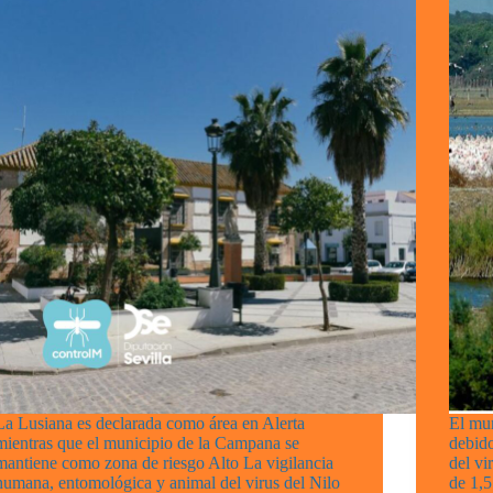
La Lusiana es declarada como área en Alerta
El mun
mientras que el municipio de la Campana se
debido
mantiene como zona de riesgo Alto La vigilancia
del vi
humana, entomológica y animal del virus del Nilo
de 1,5