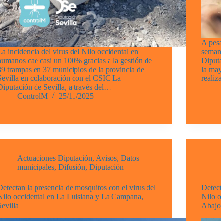
A pesa
La incidencia del virus del Nilo occidental en
semana
humanos cae casi un 100% gracias a la gestión de
Diputa
39 trampas en 37 municipios de la provincia de
la may
Sevilla en colaboración con el CSIC La
realiz
Diputación de Sevilla, a través del…
ControlM
25/11/2025
Actuaciones Diputación
,
Avisos
,
Datos
municipales
,
Difusión
,
Diputación
Detectan la presencia de mosquitos con el virus del
Detect
Nilo occidental en La Luisiana y La Campana,
Nilo o
Sevilla
Abajo,