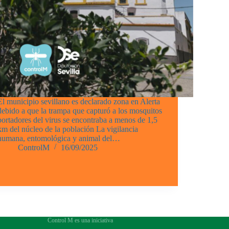
El municipio sevillano es declarado zona en Alerta
debido a que la trampa que capturó a los mosquitos
portadores del virus se encontraba a menos de 1,5
km del núcleo de la población La vigilancia
humana, entomológica y animal del…
ControlM
16/09/2025
Control M es una iniciativa