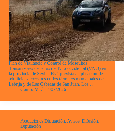
Plan de Vigilancia y Control de Mosquitos
Transmisores del virus del Nilo occidental (VNO) en
la provincia de Sevilla Está prevista a aplicación de
adulticidas terrestres en los términos municipales de
Lebrija y de Las Cabezas de San Juan. Los…
ControlM
14/07/2026
Actuaciones Diputación
,
Avisos
,
Difusión
,
Diputación