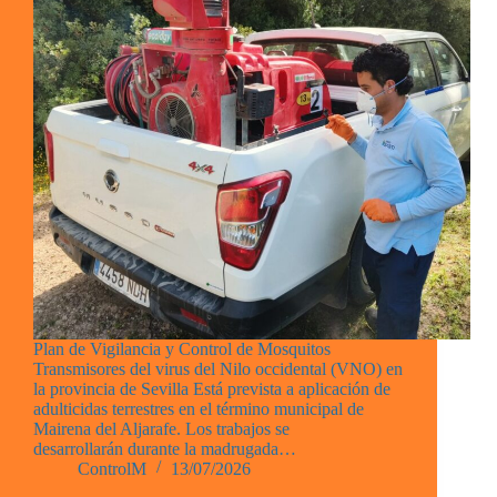
Plan de Vigilancia y Control de Mosquitos
Transmisores del virus del Nilo occidental (VNO) en
la provincia de Sevilla Está prevista a aplicación de
adulticidas terrestres en el término municipal de
Mairena del Aljarafe. Los trabajos se
desarrollarán durante la madrugada…
ControlM
13/07/2026