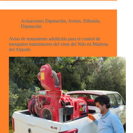
Actuaciones Diputación
,
Avisos
,
Difusión
,
Diputación
Aviso de tratamiento adulticida para el control de
mosquitos transmisores del virus del Nilo en Mairena
del Aljarafe