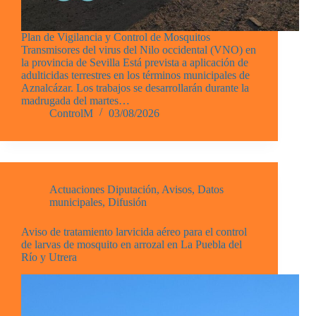
Plan de Vigilancia y Control de Mosquitos
Transmisores del virus del Nilo occidental (VNO) en
la provincia de Sevilla Está prevista a aplicación de
adulticidas terrestres en los términos municipales de
Aznalcázar. Los trabajos se desarrollarán durante la
madrugada del martes…
ControlM
03/08/2026
Actuaciones Diputación
,
Avisos
,
Datos
municipales
,
Difusión
Aviso de tratamiento larvicida aéreo para el control
de larvas de mosquito en arrozal en La Puebla del
Río y Utrera