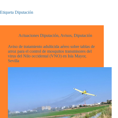
Etiqueta
Diputación
Actuaciones Diputación
,
Avisos
,
Diputación
Aviso de tratamiento adulticida aéreo sobre tablas de
arroz para el control de mosquitos transmisores del
virus del Nilo occidental (VNO) en Isla Mayor,
Sevilla