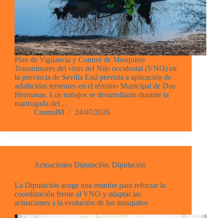
Plan de Vigilancia y Control de Mosquitos
Transmisores del virus del Nilo occidental (VNO) en
la provincia de Sevilla Está prevista a aplicación de
adulticidas terrestres en el término Municipal de Dos
Hermanas. Los trabajos se desarrollarán durante la
madrugada del…
ControlM
24/07/2026
Actuaciones Diputación
,
Diputación
La Diputación acoge una reunión para reforzar la
coordinación frente al VNO y adaptar las
actuaciones a la evolución de los mosquitos