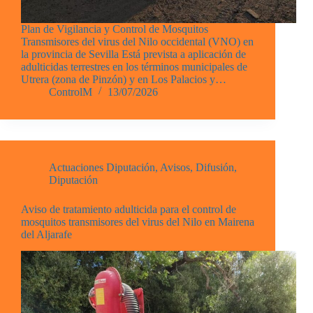
Plan de Vigilancia y Control de Mosquitos
Transmisores del virus del Nilo occidental (VNO) en
la provincia de Sevilla Está prevista a aplicación de
adulticidas terrestres en los términos municipales de
Utrera (zona de Pinzón) y en Los Palacios y…
ControlM
13/07/2026
Actuaciones Diputación
,
Avisos
,
Difusión
,
Diputación
Aviso de tratamiento adulticida para el control de
mosquitos transmisores del virus del Nilo en Mairena
del Aljarafe