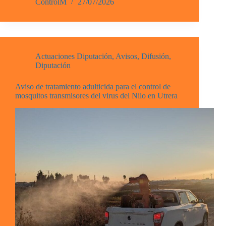
ControlM
27/07/2026
Actuaciones Diputación
,
Avisos
,
Difusión
,
Diputación
Aviso de tratamiento adulticida para el control de
mosquitos transmisores del virus del Nilo en Utrera