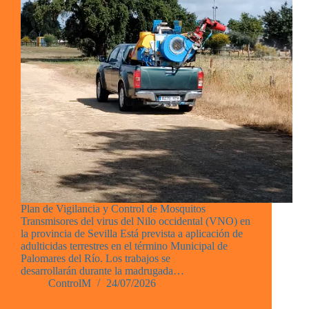
Plan de Vigilancia y Control de Mosquitos
Transmisores del virus del Nilo occidental (VNO) en
la provincia de Sevilla Está prevista a aplicación de
adulticidas terrestres en el término Municipal de
Palomares del Río. Los trabajos se
desarrollarán durante la madrugada…
ControlM
24/07/2026