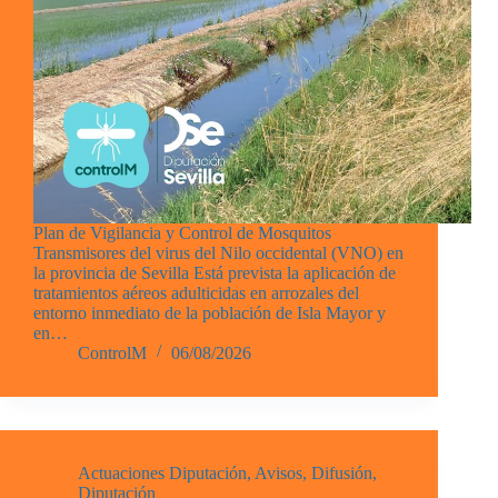
Plan de Vigilancia y Control de Mosquitos
Transmisores del virus del Nilo occidental (VNO) en
la provincia de Sevilla Está prevista la aplicación de
tratamientos aéreos adulticidas en arrozales del
entorno inmediato de la población de Isla Mayor y
en…
ControlM
06/08/2026
Actuaciones Diputación
,
Avisos
,
Difusión
,
Diputación