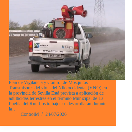
Plan de Vigilancia y Control de Mosquitos
Transmisores del virus del Nilo occidental (VNO) en
la provincia de Sevilla Está prevista a aplicación de
adulticidas terrestres en el término Municipal de La
Puebla del Río. Los trabajos se desarrollarán durante
la…
ControlM
24/07/2026