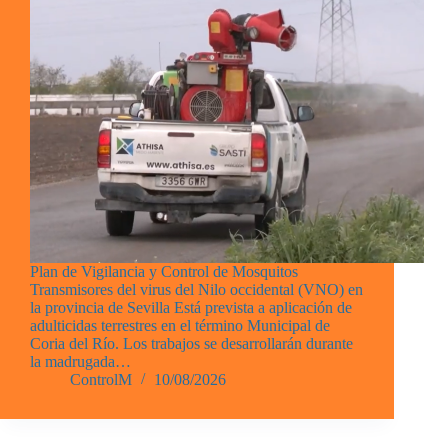
Plan de Vigilancia y Control de Mosquitos
Transmisores del virus del Nilo occidental (VNO) en
la provincia de Sevilla Está prevista a aplicación de
adulticidas terrestres en el término Municipal de
Coria del Río. Los trabajos se desarrollarán durante
la madrugada…
ControlM
10/08/2026