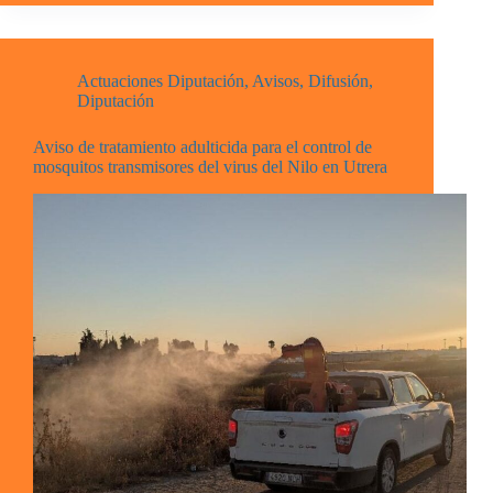
Actuaciones Diputación
,
Avisos
,
Difusión
,
Diputación
Aviso de tratamiento adulticida para el control de
mosquitos transmisores del virus del Nilo en Utrera