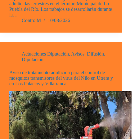
adulticidas terrestres en el término Municipal de La
Puebla del Río. Los trabajos se desarrollarán durante
la…
ControlM
10/08/2026
Actuaciones Diputación
,
Avisos
,
Difusión
,
Diputación
Aviso de tratamiento adulticida para el control de
mosquitos transmisores del virus del Nilo en Utrera y
en Los Palacios y Villafranca