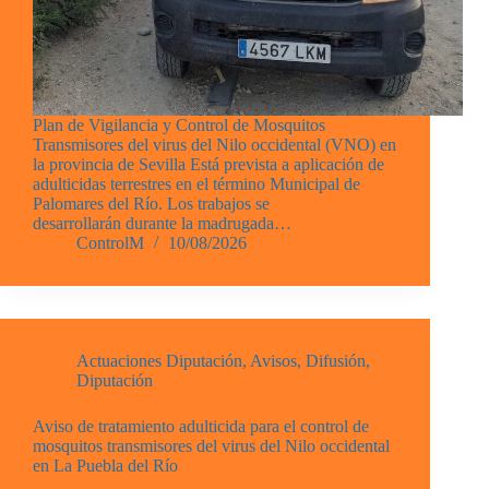
Plan de Vigilancia y Control de Mosquitos
Transmisores del virus del Nilo occidental (VNO) en
la provincia de Sevilla Está prevista a aplicación de
adulticidas terrestres en el término Municipal de
Palomares del Río. Los trabajos se
desarrollarán durante la madrugada…
ControlM
10/08/2026
Actuaciones Diputación
,
Avisos
,
Difusión
,
Diputación
Aviso de tratamiento adulticida para el control de
mosquitos transmisores del virus del Nilo occidental
en La Puebla del Río