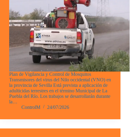
Plan de Vigilancia y Control de Mosquitos
Transmisores del virus del Nilo occidental (VNO) en
la provincia de Sevilla Está prevista a aplicación de
adulticidas terrestres en el término Municipal de La
Puebla del Río. Los trabajos se desarrollarán durante
la…
ControlM
24/07/2026