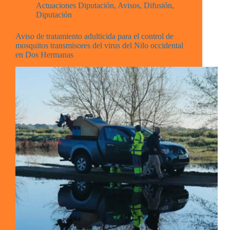
Actuaciones Diputación
,
Avisos
,
Difusión
,
Diputación
Aviso de tratamiento adulticida para el control de
mosquitos transmisores del virus del Nilo occidental
en Dos Hermanas