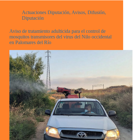
Actuaciones Diputación
,
Avisos
,
Difusión
,
Diputación
Aviso de tratamiento adulticida para el control de
mosquitos transmisores del virus del Nilo occidental
en Palomares del Río