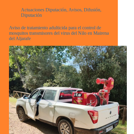
Actuaciones Diputación
,
Avisos
,
Difusión
,
Diputación
Aviso de tratamiento adulticida para el control de
mosquitos transmisores del virus del Nilo en Mairena
del Aljarafe