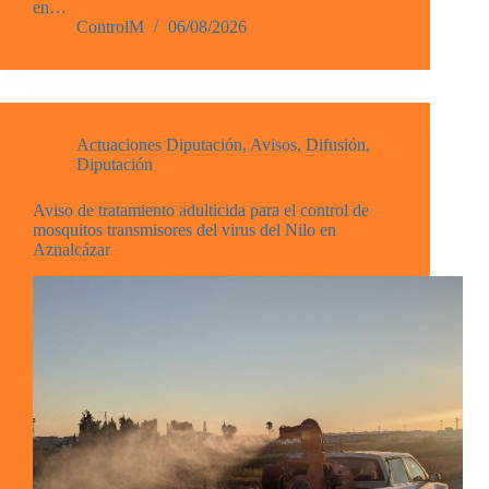
en…
ControlM
06/08/2026
Actuaciones Diputación
,
Avisos
,
Difusión
,
Diputación
Aviso de tratamiento adulticida para el control de
mosquitos transmisores del virus del Nilo en
Aznalcázar