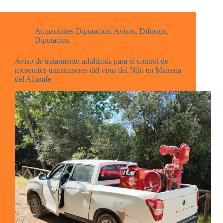
Actuaciones Diputación
,
Avisos
,
Difusión
,
Diputación
Aviso de tratamiento adulticida para el control de
mosquitos transmisores del virus del Nilo en Mairena
del Aljarafe